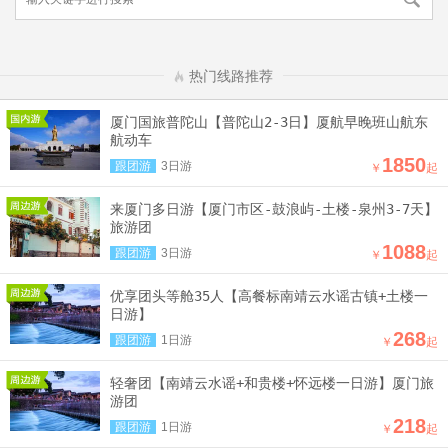
热门线路推荐
厦门国旅普陀山【普陀山2-3日】厦航早晚班山航东
航动车
1850
跟团游
3日游
￥
起
来厦门多日游【厦门市区-鼓浪屿-土楼-泉州3-7天】
旅游团
1088
跟团游
3日游
￥
起
优享团头等舱35人【高餐标南靖云水谣古镇+土楼一
日游】
268
跟团游
1日游
￥
起
轻奢团【南靖云水谣+和贵楼+怀远楼一日游】厦门旅
游团
218
跟团游
1日游
￥
起