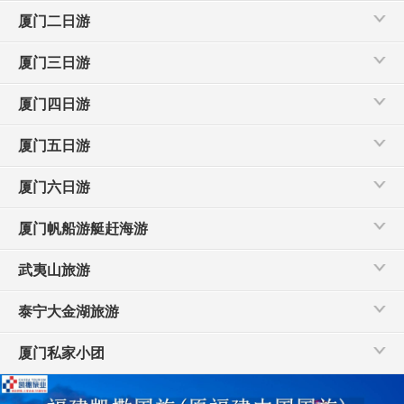
厦门二日游
16人精品小团【厦门帆船出海+鼓浪屿1日游】厦门旅
游团
268
厦门三日游
16人团-厦门二日游【鼓浪屿+植物园+南普陀+厦大】
￥
元起
不含住宿
488
暂停发团9人小团【厦门植物园+南普陀+沙坡尾+明珠
厦门四日游
厦门3日游【12人小团】厦门岛+鼓浪屿+植物园+南普
￥
元起
塔1日游】
陀3天
328
1088
厦门二日游【魅力旅拍·鼓浪屿+赶海+帆船出海2日
￥
元起
厦门五日游
厦门四日游【2-9人小团】田螺坑土楼+厦门市区+鼓
￥
元起
游】不含住宿
浪屿
358
精品大团【A线】东山岛+鱼骨沙洲+苏峰山环岛路+南
1598
￥
元起
厦门六日游
厦门五日游【9人小团】漳州+泉州+厦门-三城记
￥
元起
门湾1日游
358
暂停去厦门鼓浪屿旅游【臻享厦门鼓浪屿2天1晚跟团
￥
元起
2088
厦门四日游【12人小团】鼓浪屿+日光岩+植物园+南
厦门帆船游艇赶海游
暂停|去厦门六日游【臻品鼓浪屿+土楼+武夷山+潮汕
￥
元起
游】
普陀
+东山岛】
799
暂停发团-漫游厦门【厦门市区网红打卡1日游】厦门
1258
￥
元起
1000
厦门五日游【12人小团-泉州+厦门】泉州古城+厦门
￥
元起
武夷山旅游
16人小团【市区赶海+帆船体验1日游】厦门旅游团-
￥
元起
旅行社纯玩团
市区纯玩
魅力鹭岛
128
暂停厦门二日游【臻享夜宿鼓浪屿二日游】住鼓浪屿
￥
元起
1658
暂停厦门四日游【臻享鼓浪屿土楼+火山岛+东山岛
188
￥
元起
泰宁大金湖旅游
武夷山3日游【12人小团.早去中午回】C线路景点少
￥
元起
+潮汕+泉州】
比较轻松
829
【漳州滨海火山岛+南炮台1日游】厦门旅游团16人纯
300
￥
元起
厦门五日游【12人小团】漳州云水谣+ 厦门市区+鼓
￥
元起
759
16人精品小团【厦门帆船出海+鼓浪屿1日游】厦门旅
玩小团
厦门私家小团
三明泰宁旅游团推荐【大金湖双动2-3日游】纯玩无
￥
元起
浪屿
游团
购物厦门周边
418
潮汕旅游团【潮汕2-3日游】潮州\汕头\南澳岛\广济
￥
元起
1788
268
￥
元起
1180
武夷山旅游3日游【12人小团.晚去晚回】B线路景点
￥
元起
桥
厦门私家团【最美海岸线+平潭岛+霞浦+福州5日】0
￥
元起