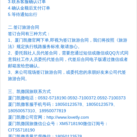
3.联系客服确认订单
4.确认金额后支付订单
5.等待通知出行
二.签订旅游合同
签订合同有三种方式：
1、厦门凯撒官网下单,即视为签订旅游合同，我们将按照《旅游
法》规定执行线路服务标准,敬请放心。
2、委托我社人员代签合同，需要您通过短信或微信或QQ方式同
意我社工作人员委托代签合同，代签后合同电子版通过微信或者
邮箱发给您确认。
3、来公司现场签订旅游合同，或委托您的亲朋好友来公司代签
旅游合同。
三、凯撒国旅联系方式
厦门凯撒电话：0592-5718190.0592-7100372.0592-7100373
厦门凯撒客服手机号码：18050123578、18050123579、
18050057310、18950077819
厦门凯撒公司官网：http://www.lovetly.com
厦门凯撒国旅微信公众号：XM5718190微信订阅号：
CITS5718190
厦门凯撒质量监督微信：18050123578