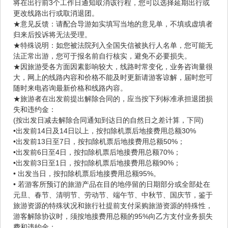
将在出行前3个工作日通知取消该行程，您可以选择延期出行或
更改线路出行或取消退团。
★意见反馈：请配合导游如实填写当地的意见单，不填或虚填者
归来后投诉将无法受理。
★特殊说明：如您被法院列入全国失信被执行人名单，您可能无
法正常出游，您可于报名前自行核实，避免不必要损失。
★因旅游受各方面因素影响较大，线路时常变化，业务咨询量很
大，网上的线路内容和价格不能及时更新请游客谅解，届时您可
随时来电咨询最新价格和线路内容。
★旅游者在出发前提出解除合同的，应当按下列标准承担退团损
失和违约金：
(按出发日减去解除合同通知到达日的自然日之差计算，下同)
•出发前14日及14日以上，按扣除机票后地接费用总额30%
•出发前13日至7日，按扣除机票后地接费用总额50%；
•出发前6日至4日，按扣除机票后地接费用总额70%；
•出发前3日至1日，按扣除机票后地接费用总额90%；
• 出发当日，按扣除机票后地接费用总额95%。
• 若游客所预订的旅游产品在目的地停留的日期部分或全部处在
元旦、春节、清明节、劳动节、端午节、中秋节、国庆节，鉴于
旅游资源的特殊状况和旅行社提前支付采购旅游资源的特殊性，
游客解除协议时，须按地接费用总额的95%向乙方支付业务损失
费和违约金；