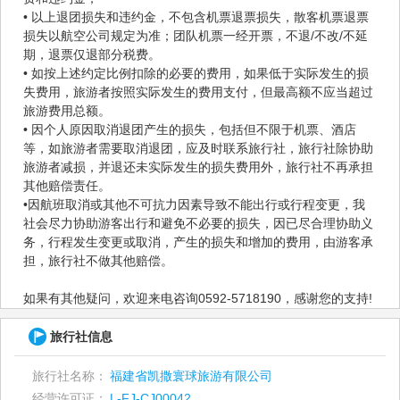
• 以上退团损失和违约金，不包含机票退票损失，散客机票退票
损失以航空公司规定为准；团队机票一经开票，不退/不改/不延
期，退票仅退部分税费。
• 如按上述约定比例扣除的必要的费用，如果低于实际发生的损
失费用，旅游者按照实际发生的费用支付，但最高额不应当超过
旅游费用总额。
• 因个人原因取消退团产生的损失，包括但不限于机票、酒店
等，如旅游者需要取消退团，应及时联系旅行社，旅行社除协助
旅游者减损，并退还未实际发生的损失费用外，旅行社不再承担
其他赔偿责任。
•因航班取消或其他不可抗力因素导致不能出行或行程变更，我
社会尽力协助游客出行和避免不必要的损失，因已尽合理协助义
务，行程发生变更或取消，产生的损失和增加的费用，由游客承
担，旅行社不做其他赔偿。
如果有其他疑问，欢迎来电咨询0592-5718190，感谢您的支持!
旅行社信息
旅行社名称：
福建省凯撒寰球旅游有限公司
经营许可证：
L-FJ-CJ00042