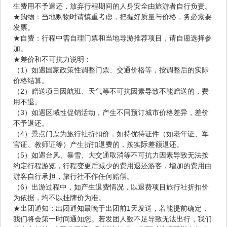
生费用不予退还，放弃行程期间的人身安全由旅游者自行负责。
★购物：当地购物时请慎重考虑，把握好质量与价格，务必索要
发票。
★自费：行程中需自理门票和当地导游推荐项目，请自愿选择参
加。
★差价和不可抗力说明：
（1）如遇国家政策性调整门票、交通价格等，按调整后的实际
价格结算。
（2）赠送项目因航班、天气等不可抗因素导致不能赠送的，费
用不退。
（3）如遇区域性促销活动，产生不同预订城市价格差异，差价
不予退还。
（4）景点门票为旅行社折扣价，如持优待证件（如老年证、军
官证、教师证等）产生折扣退费的，按实际差额退还。
（5）如遇台风、暴雪、大交通取消等不可抗力因素导致无法按
约定行程游览，行程变更后减少的费用退还游客，增加的费用由
游客自行承担，旅行社不作任何赔偿。
（6）出游过程中，如产生退费情况，以退费项目旅行社折扣价
为依据，均不以挂牌价为准。
★出团通知：出团通知最晚于出团前1天发送，若能提前确定，
我们将会第一时间通知您。若发团人数不足导致无法出行，我们