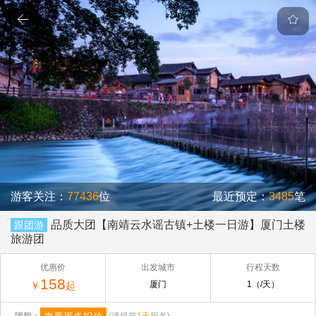
游客关注：
77436
位
最近预定：
3485
笔
品质大团【南靖云水谣古镇+土楼一日游】厦门土楼
跟团游
旅游团
优惠价
出发城市
行程天数
158
厦门
1（/天）
￥
起