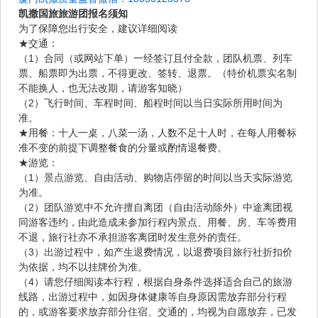
凯撒国旅旅游团报名须知
为了保障您出行安全，建议详细阅读
★交通：
（1）合同（或网站下单）一经签订且付全款，团队机票、列车
票、船票即为出票，不得更改、签转、退票。（特价机票实名制
不能换人，也无法改期，请游客知晓）
（2）飞行时间、车程时间、船程时间以当日实际所用时间为
准。
★用餐：十人一桌，八菜一汤，人数不足十人时，在每人用餐标
准不变的前提下调整餐食的分量或酌情退餐费。
★游览：
（1）景点游览、自由活动、购物店停留的时间以当天实际游览
为准。
（2）团队游览中不允许擅自离团（自由活动除外）中途离团视
同游客违约，由此造成未参加行程内景点、用餐、房、车等费用
不退，旅行社亦不承担游客离团时发生意外的责任。
（3）出游过程中，如产生退费情况，以退费项目旅行社折扣价
为依据，均不以挂牌价为准。
（4）请您仔细阅读本行程，根据自身条件选择适合自己的旅游
线路，出游过程中，如因身体健康等自身原因需放弃部分行程
的，或游客要求放弃部分住宿、交通的，均视为自愿放弃，已发