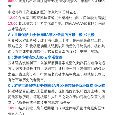
08:00
接齐后出发前往南靖土楼-云水谣景区，单程约3-3.5h左
右
中途停靠【高速服务区】休息约20分钟左右。
12:00
午餐享用客家风味简餐（土楼地处山区，口味较为清淡）
13:00
参观游览（世界文化遗产地、国家AAAAA级景区）南靖
云水谣古镇：
A：世遗保护土楼·国家5A景区·最高的方形土楼-和贵楼
和贵楼又称山脚楼，建于清代雍正十年，是南靖最高的土楼。
顾名思义，和贵楼是劝世人弘扬以和为贵的传统美德。楼如其
名，在高速变化潮流中，它显得异常的祥和、安宁、沉稳。
B：游览小桥流水人家-云水谣古道
云水谣古镇榕树下一条被踩磨得非常光滑的鹅卵石古道伸向远
方，据考证是长汀府（龙岩市）通往漳州府（漳州市）的必经
之路。古道旁，有一排两层老式砖木结构房屋，那就是长教已
有数百年历史的老街市。
C：游览世遗保护土楼·国家5A景区·最精致是双环圆楼-怀远楼
怀远楼是目前建筑工艺最精美、保护最好的双环圆形土楼，为
简氏家族所建。怀远楼最引人注目之处在于内院核心位置的祖
堂，也就是家族子弟读书的地方“斯是室”
16:00
结束行程，乘车返回厦门（中途停靠天宝休息服务区20
分钟左右）