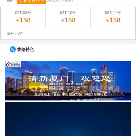
查看更多报价
团期：
(请提前
1天
报名)
08月09号
08月10号
08月11号
158
158
158
￥
￥
￥
编号：
WT
线路特色