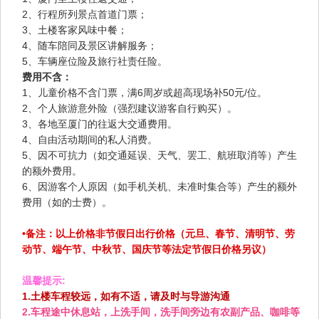
2、行程所列景点首道门票；
3、土楼客家风味中餐；
4、随车陪同及景区讲解服务；
5、车辆座位险及旅行社责任险。
费用不含：​​
1、儿童价格不含门票，满6周岁或超高现场补50元/位。
2、个人旅游意外险（强烈建议游客自行购买）。
3、各地至厦门的往返大交通费用。
4、自由活动期间的私人消费。
5、因不可抗力（如交通延误、天气、罢工、航班取消等）产生
的额外费用。
6、因游客个人原因（如手机关机、未准时集合等）产生的额外
费用（如的士费）。
•备注：以上价格非节假日出行价格（元旦、春节、清明节、劳
动节、端午节、中秋节、国庆节等法定节假日价格另议）
温馨提示:
1.土楼车程较远，如有不适，请及时与导游沟通
2.车程途中休息站，上洗手间，洗手间旁边有农副产品、咖啡等