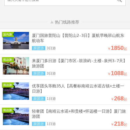
热门线路推荐
厦门国旅普陀山【普陀山2-3日】厦航早晚班山航东
航动车
1850
跟团游
3日游
￥
起
来厦门多日游【厦门市区-鼓浪屿-土楼-泉州3-7天】
旅游团
1088
跟团游
3日游
￥
起
优享团头等舱35人【高餐标南靖云水谣古镇+土楼一
日游】
268
跟团游
1日游
￥
起
轻奢团【南靖云水谣+和贵楼+怀远楼一日游】厦门旅
游团
218
跟团游
1日游
￥
起