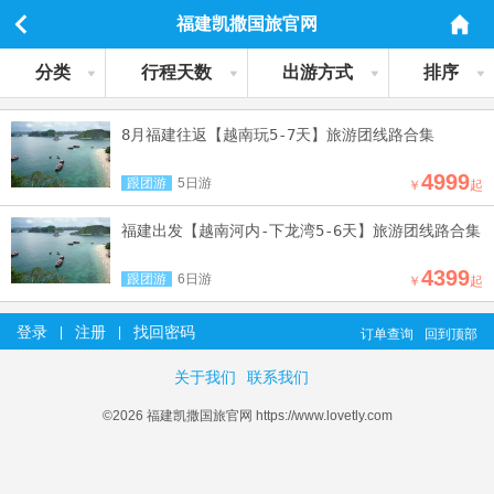
福建凯撒国旅官网
分类
行程天数
出游方式
排序
8月福建往返【越南玩5-7天】旅游团线路合集
4999
跟团游
5日游
￥
起
福建出发【越南河内-下龙湾5-6天】旅游团线路合集
4399
跟团游
6日游
￥
起
登录
注册
找回密码
|
|
订单查询
回到顶部
关于我们
联系我们
©2026 福建凯撒国旅官网 https://www.lovetly.com