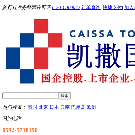
旅行社业务经营许可证
L-FJ-CJ00042
订单查询
|
快捷支付
|
加入
热门搜索：
泰国
北京
日本
云南
巴厘岛
欧洲
国旅电话
0592-5718190