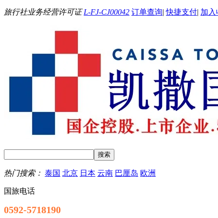
旅行社业务经营许可证
L-FJ-CJ00042
订单查询
|
快捷支付
|
加入
热门搜索：
泰国
北京
日本
云南
巴厘岛
欧洲
国旅电话
0592-5718190