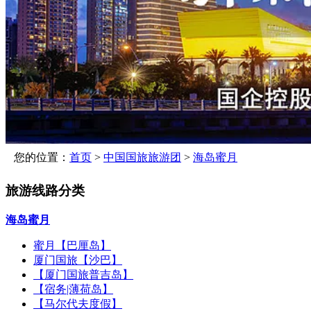
您的位置：
首页
>
中国国旅旅游团
>
海岛蜜月
旅游线路分类
海岛蜜月
蜜月【巴厘岛】
厦门国旅【沙巴】
【厦门国旅普吉岛】
【宿务|薄荷岛】
【马尔代夫度假】