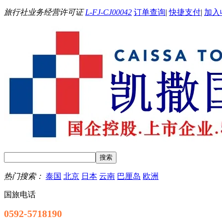
旅行社业务经营许可证
L-FJ-CJ00042
订单查询
|
快捷支付
|
加入
热门搜索：
泰国
北京
日本
云南
巴厘岛
欧洲
国旅电话
0592-5718190