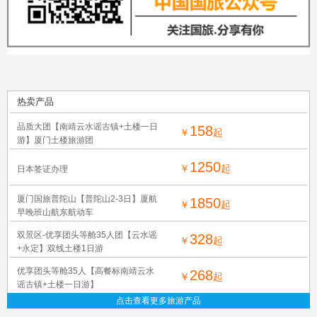
热卖产品
品质大团【南靖云水谣古镇+土楼一日
158
￥
起
游】厦门土楼旅游团
1250
￥
起
日本签证办理
厦门国旅普陀山【普陀山2-3日】厦航
1850
￥
起
早晚班山航东航动车
双景区-优享团头等舱35人团【云水谣
328
￥
起
+永定】双线土楼1日游
优享团头等舱35人【高餐标南靖云水
268
￥
起
谣古镇+土楼一日游】
点击查看更多旅游产品