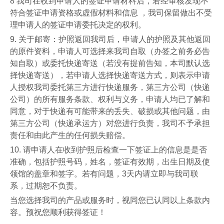
8
我司在收到申请人的签证申请材料后，若经审核发现不
符合签证申请资格或虚假材料和信息
，我司保留做出不受
理申请人的签证申请委托决定的权利。
9.
关于邮寄：护照返回我司后，申请人的护照及其他返回
的原件资料，申请人可选择来我司自取（办签之前务必告
知自取）或委托快递寄送（若没有提前告知，本司默认选
择快递寄送），若申请人选择快递寄送方式，则表示申请
人授权我司委托第三方进行快递服务，第三方公司（快递
公司）的所有服务条款、权利与义务，申请人均已了解和
同意，对于快递有可能带来的丢失、破损或其他问题，由
第三方公司（快递承运方）对您进行负责，我司不予承担
责任和由此产生的任何损失赔偿。
10.
请申请人在收到护照后检查一下签证上的信息是是否
准确，包括护照号码，姓名，签证有效期，出生日期及使
领馆的盖章和签字。若有问题，
3
天内请立即与我司联
系，过期恕不负责。
当您选择我司的产品或服务时，视同您已认同以上条款内
容。预祝您顺利获得签证！