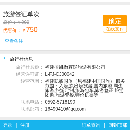
旅游签证单次
预定
原价：￥999
750
在线支付
优惠价：
￥
旅行社信息
旅行社名称：
福建省凯撒寰球旅游有限公司
经营许可证：
L-FJ-CJ00042
经营范围：
福建凯撒国旅（原福建中国国旅） 服务
范围：入境游,出境旅游,国内旅游,周边
旅游,旅游定制,旅游包车,旅游签证,旅游
团购,旅游套餐,特价机票等
联系电话：
0592-5718190
联系邮箱：
16490410@qq.com
登录
|
注册
订单查询
|
回到顶部