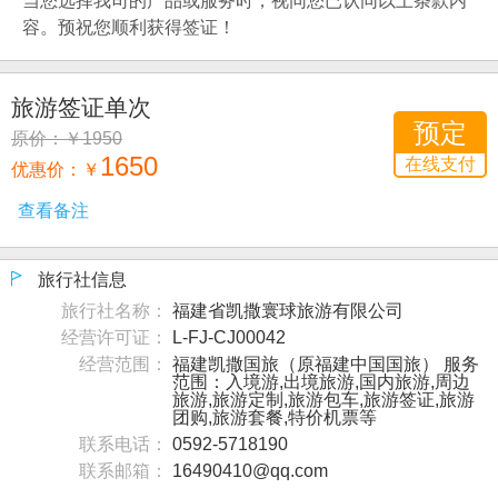
当您选择我司的产品或服务时，视同您已认同以上条款内
容。预祝您顺利获得签证！
旅游签证单次
预定
原价：￥1950
1650
在线支付
优惠价：
￥
旅行社信息
旅行社名称：
福建省凯撒寰球旅游有限公司
经营许可证：
L-FJ-CJ00042
经营范围：
福建凯撒国旅（原福建中国国旅） 服务
范围：入境游,出境旅游,国内旅游,周边
旅游,旅游定制,旅游包车,旅游签证,旅游
团购,旅游套餐,特价机票等
联系电话：
0592-5718190
联系邮箱：
16490410@qq.com