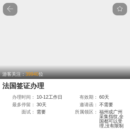
游客关注：
39940
位
法国签证办理
办理时间：
10-12工作日
有效期：
60天
最多停留：
30天
邀请函：
不需要
面试：
需要
所属领区：
福州或广州
采集指纹,全
国都可以受
理,没有限制