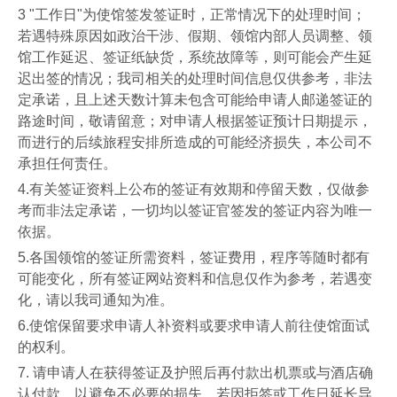
3 "
工作日
"
为使馆签发签证时，正常情况下的处理时间；
若遇特殊原因如政治干涉、假期、领馆内部人员调整、领
馆工作延迟、签证纸缺货，系统故障等，则可能会产生延
迟出签的情况；我司相关的处理时间信息仅供参考，非法
定承诺，且上述天数计算未包含可能给申请人邮递签证的
路途时间，敬请留意；对申请人根据签证预计日期提示，
而进行的后续旅程安排所造成的可能经济损失，本公司不
承担任何责任。
4.
有关签证资料上公布的签证有效期和停留天数，仅做参
考而非法定承诺，一切均以签证官签发的签证内容为唯一
依据。
5.
各国领馆的签证所需资料，签证费用，程序等随时都有
可能变化，所有签证网站资料和信息仅作为参考，若遇变
化，请以我司通知为准。
6.
使馆保留要求申请人补资料或要求申请人前往使馆面试
的权利。
7.
请申请人在获得签证及护照后再付款出机票或与酒店确
认付款，以避免不必要的损失，若因拒签或工作日延长导