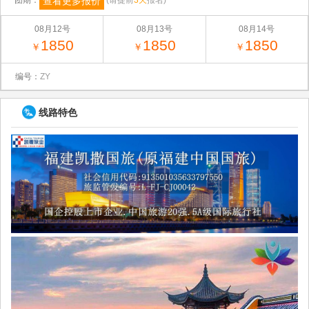
查看更多报价
团期：
(请提前
3天
报名)
08月12号
08月13号
08月14号
1850
1850
1850
￥
￥
￥
编号：
ZY
线路特色