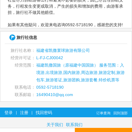
社会尽力协助游客出行和避免不必要的损失，因已尽合理协助义
务，行程发生变更或取消，产生的损失和增加的费用，由游客承
担，旅行社不做其他赔偿。
如果有其他疑问，欢迎来电咨询0592-5718190，感谢您的支持!
旅行社信息
旅行社名称：
福建省凯撒寰球旅游有限公司
经营许可证：
L-FJ-CJ00042
经营范围：
福建凯撒国旅（原福建中国国旅） 服务范围：入
境游,出境旅游,国内旅游,周边旅游,旅游定制,旅游
包车,旅游签证,旅游团购,旅游套餐,特价机票等
联系电话：
0592-5718190
联系邮箱：
16490410@qq.com
登录
注册
找回密码
|
|
订单查询
回到顶部
关于我们
联系我们