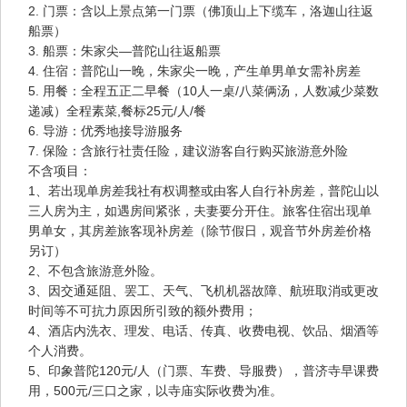
2. 门票：含以上景点第一门票（佛顶山上下缆车，洛迦山往返
船票）
3. 船票：朱家尖—普陀山往返船票
4. 住宿：普陀山一晚，朱家尖一晚，产生单男单女需补房差
5. 用餐：全程五正二早餐（10人一桌/八菜俩汤，人数减少菜数
递减）全程素菜,餐标25元/人/餐
6. 导游：优秀地接导游服务
7. 保险：含旅行社责任险，建议游客自行购买旅游意外险
不含项目：
1、若出现单房差我社有权调整或由客人自行补房差，普陀山以
三人房为主，如遇房间紧张，夫妻要分开住。旅客住宿出现单
男单女，其房差旅客现补房差（除节假日，观音节外房差价格
另订）
2、不包含旅游意外险。
3、因交通延阻、罢工、天气、飞机机器故障、航班取消或更改
时间等不可抗力原因所引致的额外费用；
4、酒店内洗衣、理发、电话、传真、收费电视、饮品、烟酒等
个人消费。
5、印象普陀120元/人（门票、车费、导服费），普济寺早课费
用，500元/三口之家，以寺庙实际收费为准。