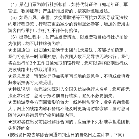
（4）景点门票为旅行社折扣价，如持优待证件（如老年证、军
官证、教师证等）产生折扣退费的，按实际差额退还。
（5）如遇台风、暴雪、大交通取消等不可抗力因素导致无法按
约定行程游览，行程变更后减少的费用退还游客，增加的费用由
游客自行承担，旅行社不作任何赔偿。
（6）出游过程中，如产生退费情况，以退费项目旅行社折扣价
为依据，均不以挂牌价为准。
★出团通知：出团通知最晚于出团前1天发送，若能提前确定，
我们将会第一时间通知您。若发团人数不足导致无法出行，我们
将在出行前3个工作日通知取消该行程，您可以选择延期出行或
更改线路出行或取消退团。
★意见反馈：请配合导游如实填写当地的意见单，不填或虚填者
归来后投诉将无法受理。
★特殊说明：如您被法院列入全国失信被执行人名单，您可能无
法正常出游，您可于报名前自行核实，避免不必要损失。
★因旅游受各方面因素影响较大，线路时常变化，业务咨询量很
大，网上的线路内容和价格不能及时更新请游客谅解，届时您可
随时来电咨询最新价格和线路内容。
★旅游者在出发前提出解除合同的，应当按下列标准承担退团损
失和违约金：
(按出发日减去解除合同通知到达日的自然日之差计算，下同)