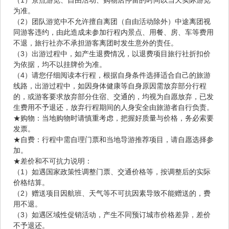
（1）景点游览、自由活动、购物店停留的时间以当天实际游览
为准。
（2）团队游览中不允许擅自离团（自由活动除外）中途离团视
同游客违约，由此造成未参加行程内景点、用餐、房、车等费用
不退，旅行社亦不承担游客离团时发生意外的责任。
（3）出游过程中，如产生退费情况，以退费项目旅行社折扣价
为依据，均不以挂牌价为准。
（4）请您仔细阅读本行程，根据自身条件选择适合自己的旅游
线路，出游过程中，如因身体健康等自身原因需放弃部分行程
的，或游客要求放弃部分住宿、交通的，均视为自愿放弃，已发
生费用不予退还，放弃行程期间的人身安全由旅游者自行负责。
★购物：当地购物时请慎重考虑，把握好质量与价格，务必索要
发票。
★自费：行程中需自理门票和当地导游推荐项目，请自愿选择参
加。
★差价和不可抗力说明：
（1）如遇国家政策性调整门票、交通价格等，按调整后的实际
价格结算。
（2）赠送项目因航班、天气等不可抗因素导致不能赠送的，费
用不退。
（3）如遇区域性促销活动，产生不同预订城市价格差异，差价
不予退还。