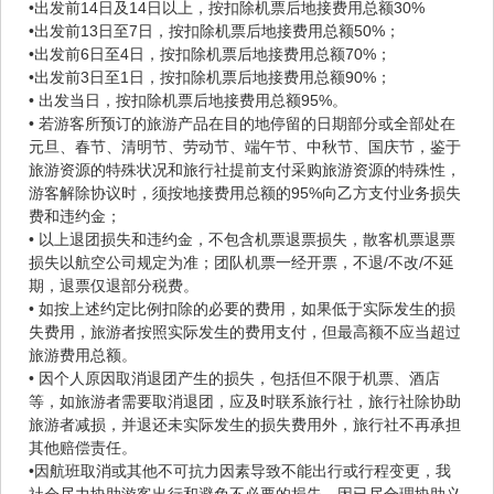
•出发前14日及14日以上，按扣除机票后地接费用总额30%
•出发前13日至7日，按扣除机票后地接费用总额50%；
•出发前6日至4日，按扣除机票后地接费用总额70%；
•出发前3日至1日，按扣除机票后地接费用总额90%；
• 出发当日，按扣除机票后地接费用总额95%。
• 若游客所预订的旅游产品在目的地停留的日期部分或全部处在
元旦、春节、清明节、劳动节、端午节、中秋节、国庆节，鉴于
旅游资源的特殊状况和旅行社提前支付采购旅游资源的特殊性，
游客解除协议时，须按地接费用总额的95%向乙方支付业务损失
费和违约金；
• 以上退团损失和违约金，不包含机票退票损失，散客机票退票
损失以航空公司规定为准；团队机票一经开票，不退/不改/不延
期，退票仅退部分税费。
• 如按上述约定比例扣除的必要的费用，如果低于实际发生的损
失费用，旅游者按照实际发生的费用支付，但最高额不应当超过
旅游费用总额。
• 因个人原因取消退团产生的损失，包括但不限于机票、酒店
等，如旅游者需要取消退团，应及时联系旅行社，旅行社除协助
旅游者减损，并退还未实际发生的损失费用外，旅行社不再承担
其他赔偿责任。
•因航班取消或其他不可抗力因素导致不能出行或行程变更，我