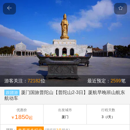
游客关注：
72182
位
最近预定：
2599
笔
厦门国旅普陀山【普陀山2-3日】厦航早晚班山航东
跟团游
航动车
优惠价
出发城市
行程天数
1850
厦门
3（/天）
￥
起