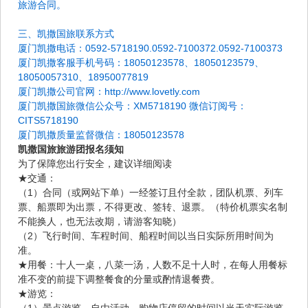
旅游合同。
三、凯撒国旅联系方式
厦门凯撒电话：0592-5718190.0592-7100372.0592-7100373
厦门凯撒客服手机号码：18050123578、18050123579、
18050057310、18950077819
厦门凯撒公司官网：http://www.lovetly.com
厦门凯撒国旅微信公众号：XM5718190 微信订阅号：
CITS5718190
厦门凯撒质量监督微信：18050123578
凯撒国旅旅游团报名须知
为了保障您出行安全，建议详细阅读
★交通：
（1）合同（或网站下单）一经签订且付全款，团队机票、列车
票、船票即为出票，不得更改、签转、退票。（特价机票实名制
不能换人，也无法改期，请游客知晓）
（2）飞行时间、车程时间、船程时间以当日实际所用时间为
准。
★用餐：十人一桌，八菜一汤，人数不足十人时，在每人用餐标
准不变的前提下调整餐食的分量或酌情退餐费。
★游览：