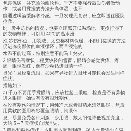
包裹保暖，补充热的甜饮料。千万不要强行鼓励伤者做动
作，或者用揉搓的办法升高体温，也不
能通过喝酒缓解寒冷感。一旦发现无意识，应立即送往医院
抢救。
b） 发生冻伤的情况，也要立即离开低温场地，更换打湿了
的衣物鞋袜，可以用 40℃的温水浸
泡 冻伤部位，用羽绒、太空棉材料保暖。不能用搓揉的方法
促进冻伤部位的血液循环，而且浸泡的
水温不能过高，特别注意不能马上烤火。
2 眼睛伤害症状：程度较轻的雪盲，眼睛会感觉发痒、疼
痛，眼球发红，像有沙粒钻进眼睛一样，
畏光而且经常流泪。如果有异物进入眼球可能也会发生同样
症状。
措施如下：
a) 千万不要用手揉眼睛，应该拉起上眼睑，检查是否有异物
进入眼睛，确认有没有眼球割伤。
在没有割伤的情况下，用纯净水或者眼药水清洗眼球，然后
用柔软的医用棉纱覆盖眼睛，闭眼休
息。尽量免受各种刺激，少用眼，戴太阳镜降低视觉亮度，
大约 5～7 天症状自动消失。
3 擦伤和裂伤症状：皮肤表皮受到刮擦，破皮之后渗出血液