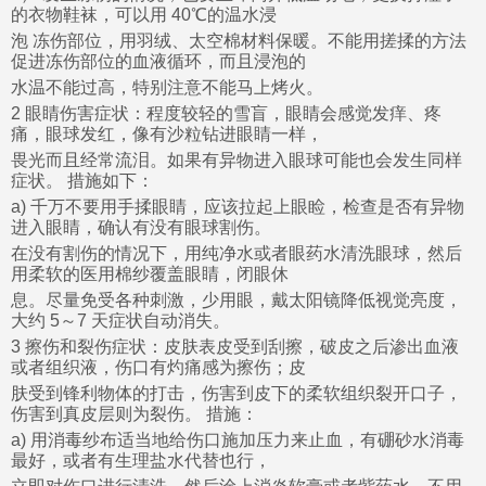
的衣物鞋袜，可以用 40℃的温水浸
泡 冻伤部位，用羽绒、太空棉材料保暖。不能用搓揉的方法
促进冻伤部位的血液循环，而且浸泡的
水温不能过高，特别注意不能马上烤火。
2 眼睛伤害症状：程度较轻的雪盲，眼睛会感觉发痒、疼
痛，眼球发红，像有沙粒钻进眼睛一样，
畏光而且经常流泪。如果有异物进入眼球可能也会发生同样
症状。 措施如下：
a) 千万不要用手揉眼睛，应该拉起上眼睑，检查是否有异物
进入眼睛，确认有没有眼球割伤。
在没有割伤的情况下，用纯净水或者眼药水清洗眼球，然后
用柔软的医用棉纱覆盖眼睛，闭眼休
息。尽量免受各种刺激，少用眼，戴太阳镜降低视觉亮度，
大约 5～7 天症状自动消失。
3 擦伤和裂伤症状：皮肤表皮受到刮擦，破皮之后渗出血液
或者组织液，伤口有灼痛感为擦伤；皮
肤受到锋利物体的打击，伤害到皮下的柔软组织裂开口子，
伤害到真皮层则为裂伤。 措施：
a) 用消毒纱布适当地给伤口施加压力来止血，有硼砂水消毒
最好，或者有生理盐水代替也行，