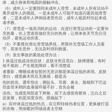
体，减少身体和地面的接触冲击。
（6）成年人一定要陪同未成年人滑雪，未成年人所有活动不
离开成年人的视线。一是未成年人可能不知道闪避其他滑雪
者，二是未成年人摔倒或者受伤后，成年人能及时扶起来或
者求教。
（7）滑雪是一项高消耗的运动，在进行滑雪运动前一定要补
充热量，在上雪道前做好充分的热身，让身体各关节充分活
动开，避免运动伤害。
（8）不要擅自滑出滑雪场界线，界限外无雪场工作人员看
守，若发生意外，无法及时得到救援。
（9）发生事故的紧急处理办法：
1 体温过低或冻伤症状：皮肤冷而且苍白，脉搏缓慢，有时
候不规则，产生视觉障碍，看不清楚或
者重影，嗜睡或者短暂的无意识都是体温过低的表现。皮肤
变白，感觉麻木而且无痛感，都是冻
伤的前兆。通常指尖，脚趾头、耳廓、鼻尖、脸颊和下巴这
些血管末梢的血液循环最不好，首先会被
冻伤。当感觉局部皮下肿胀，按下去感觉有硬块，泛白之后
还发紫，则是深度冻伤。措施如下：
a）应对体温过低的伤员，应立即转移伤者位置，更换被打湿
的衣物，用保暖的羽绒或者太空棉