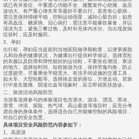
或已有并发症、中重度心功能不全、频繁发作心绞痛、血压
波动大、有严重心律失常等最好不要出行。若患有心脏病，
需注意保持情绪平稳，控制运动强度，减轻心脏负担；如患
有高血压、糖尿病、冠心病灯，需注意不能暴饮暴食，并以
清淡为主，避免三餐过饱，及时补充体内水分。当出现发病
症状时，应及时服药。
3、孕妇
出行前，孕妇应当提前到当地医院做孕期检查，以便掌握胎
儿和自身的健康状况，为健康出行提供科学保证。选择宽松
的衣服以及防滑和弹性较好的运动鞋，不要坐在潮湿、寒凉
的地方。选择短时间、短程旅游为佳，保持劳逸均衡，防止
过度疲劳。尽量乘坐平稳宽大、有洗手间设施的交通工具，
如火车、大型轮船等。选择挨走道的座位，方便走动。若旅
行中发生腹痛、阴道出血等现象时，应立即就医挂急诊。
二、旅游活动风险防范
当游客选择参与的体验项目包含潜水、游泳、漂流、滑冰、
滑雪、冲浪、探险、热气球、高山索道等项目时，应充分考
虑自身的身体条件，选择适合自己并能够控制的风险项目，
对自己的安全负责。
具体项目安全风险防范内容参如下：
1、高原游