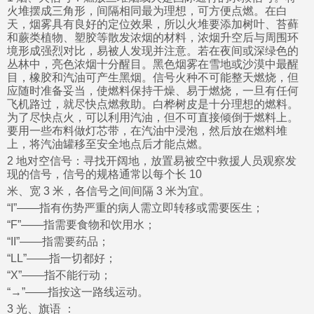
火堆摆成三角形，间隔相同最为理想，可方便点燃。在白
天，烟雾具有良好的定位效果，所以火堆要添加树叶、苔藓
和蕨类植物、塑胶等散发浓烟的材料，浓烟升空后与周围环
境形成强烈对比，易被人发现并注意。若在夜间或深绿色的
丛林中，亮色浓烟十分醒目。黑色烟雾在雪地或沙漠中最醒
目，橡胶和汽油可产生黑烟。信号火种不可能整天燃烧，但
应随时准备妥当，使燃料保持干燥、易于燃烧，一旦有任何
飞机路过，就尽快点燃救助。白桦树皮是十分理想的燃料。
为了尽快点火，可以利用汽油，但不可直接倾倒于燃料上。
要用一些布料做灯芯带，在汽油中浸泡，然后放在燃料堆
上，将汽油罐移至安全地点后才能点燃。
2 地对空信号：寻找开阔地，放置易被空中救援人员观察发
现的信号，信号的规格通常以每个长 10
米、宽 3 米，各信号之间间隔 3 米为宜。
“I”——指有伤势严重的病人需立即转移或需要医生；
“F”——指需要食物和饮用水；
“II”——指需要药品；
“LL”——指一切都好；
“X”——指不能行动；
“→”——指按这一路线运动。
3 光、旗语 ：