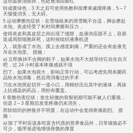
这些血瘀清除掉，伤处逐渐由紫红
转成黄绿色，3 天之后可使用热敷和按摩来减缓疼痛，5～7
天慢慢消失，无大碍。
5 运动摩擦伤症状：在雪场租来的滑雪靴不合适，脚会磨起
水泡。表皮经受了长时间摩擦和压力，
使得表皮和真皮层之间出现了缝隙，血液供应跟不上，容易
造成局部细胞坏死，这时候组织液乘机进
入，就形成了水泡。摸上去感觉刺痛，严重的还会有血液充
斥在水泡里。 措施：
a) 立即换掉不合脚的鞋子，如果水泡不大就等待它自生自灭
吧，过 24 小时基本疼痛感就不强
烈了。如果水泡很大，影响正常行动，可以考虑先用杀菌药
品给水泡消毒，然后用消毒过的手术
刀在水泡突起切开一道小口，用棉纱压出其中的液体，再抹
上抗感染的药品，用纱布覆盖。
6 骨骼伤害症状：发生轻微的骨裂初期可能不被人们重视，
但是 2～3 星期后发觉疼痛仍未消失，
而软组织的肿胀并不明显，在运动中会觉得疼痛剧烈。 措
施：
a) 除了平时应该多吃富含钙质的营养食品外，日常锻炼必不
可少，循序渐进地增强骨骼的厚度