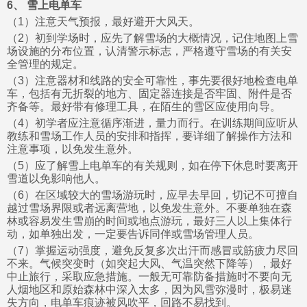
6、 雪上电单车
（1）注意天气预报，最好避开大风天。
（2）初到学场时，应先了解雪场的大概情况，记住地图上雪
场设施的分布位置，认清警示标志，严格遵守雪场的有关安
全管理的规定。
（3）注意器材和线路的安全可靠性，事先要很好地检查电单
车，包括有无折裂的地方、固定器连接是否牢固、附件是否
齐备等。最好带有修理工具，在陌生的雪区应使用向导。
（4）初学者应注意循序渐进，量力而行。在训练期间应听从
教练和雪场工作人员的安排和指挥，要详细了解操作方法和
注意事项，以免发生意外。
（5）应了解雪上电单车的有关规则，如在停下休息时要离开
雪道以免影响他人。
（6）在区域较大的雪场游玩时，应早去早回，切记不可擅自
越过雪场界限或者远离营地，以免发生意外。不要单独在森
林或容易发生雪崩的时间或地点游玩，最好三人以上集体行
动，如单独出发，一定要告诉同伴或雪场管理人员。
（7）掌握运动强度，避免反复多次出汗而感冒或筋疲力尽回
不来。气候突变时（如突起大风、气温突然下降等），最好
中止旅行，采取应急措施。一般无可靠防备措施时不要向无
人烟地区和原始森林中深入太多，因为风雪弥漫时，极易迷
失方向，电单车痕迹被风吹平，回路不易找到。