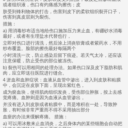
或者组织液，伤口有灼痛感为擦伤；皮
肤受到锋利物体的打击，伤害到皮下的柔软组织裂开口子，
伤害到真皮层则为裂伤。
措施：
a) 用消毒纱布适当地给伤口施加压力来止血，有硼砂水消毒
最好，或者有生理盐水代替也行，
立即对伤口进行清洗，然后涂上消炎软膏或者紫药水，不用
纱布覆盖。脸部的擦伤最好每隔两个
小时清洗一次，防止感染后留下痕迹。若天气太冷，还应该
注意保暖，防止受伤的部位被冻伤。
b) 裂伤可以用相同的处理办法。如果伤口深及皮下脂肪和肌
肉，应立即送往医院进行缝合。
4 淤血和血肿症状：血液从血管中渗出，进入到皮肤和粘膜
中，会沉淀在皮肤下面，呈现出紫红色，
成为瘀血块，使得肌肉组织发炎，受伤部位肿胀，按上去感
觉疼痛。血肿则是因为血液从血管渗出，
并没有进入到皮肤或者粘膜中，而是堆积在一处，导致肿
胀，有时候非常严重而不得不采用抽出部分
血瘀的办法来缓解疼痛。 措施：
a) 可以用冰敷来止血消炎，之后身体内的某些细胞会自动把