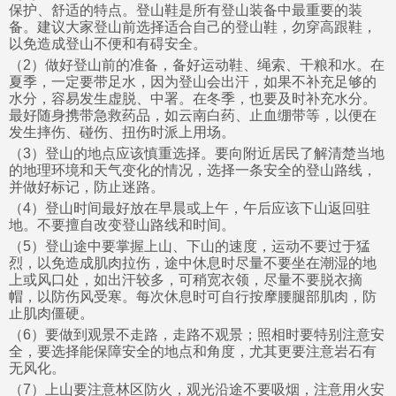
保护、舒适的特点。登山鞋是所有登山装备中最重要的装
备。建议大家登山前选择适合自己的登山鞋，勿穿高跟鞋，
以免造成登山不便和有碍安全。
（2）做好登山前的准备，备好运动鞋、绳索、干粮和水。在
夏季，一定要带足水，因为登山会出汗，如果不补充足够的
水分，容易发生虚脱、中署。在冬季，也要及时补充水分。
最好随身携带急救药品，如云南白药、止血绷带等，以便在
发生摔伤、碰伤、扭伤时派上用场。
（3）登山的地点应该慎重选择。要向附近居民了解清楚当地
的地理环境和天气变化的情况，选择一条安全的登山路线，
并做好标记，防止迷路。
（4）登山时间最好放在早晨或上午，午后应该下山返回驻
地。不要擅自改变登山路线和时间。
（5）登山途中要掌握上山、下山的速度，运动不要过于猛
烈，以免造成肌肉拉伤，途中休息时尽量不要坐在潮湿的地
上或风口处，如出汗较多，可稍宽衣领，尽量不要脱衣摘
帽，以防伤风受寒。每次休息时可自行按摩腰腿部肌肉，防
止肌肉僵硬。
（6）要做到观景不走路，走路不观景；照相时要特别注意安
全，要选择能保障安全的地点和角度，尤其更要注意岩石有
无风化。
（7）上山要注意林区防火，观光沿途不要吸烟，注意用火安