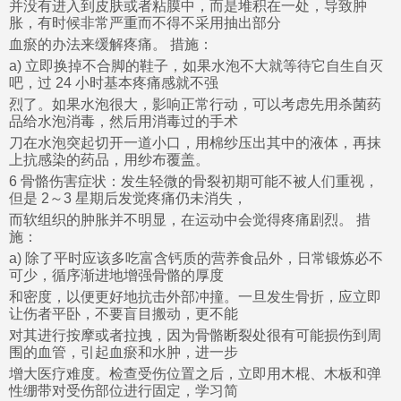
并没有进入到皮肤或者粘膜中，而是堆积在一处，导致肿
胀，有时候非常严重而不得不采用抽出部分
血瘀的办法来缓解疼痛。 措施：
a) 立即换掉不合脚的鞋子，如果水泡不大就等待它自生自灭
吧，过 24 小时基本疼痛感就不强
烈了。如果水泡很大，影响正常行动，可以考虑先用杀菌药
品给水泡消毒，然后用消毒过的手术
刀在水泡突起切开一道小口，用棉纱压出其中的液体，再抹
上抗感染的药品，用纱布覆盖。
6 骨骼伤害症状：发生轻微的骨裂初期可能不被人们重视，
但是 2～3 星期后发觉疼痛仍未消失，
而软组织的肿胀并不明显，在运动中会觉得疼痛剧烈。 措
施：
a) 除了平时应该多吃富含钙质的营养食品外，日常锻炼必不
可少，循序渐进地增强骨骼的厚度
和密度，以便更好地抗击外部冲撞。一旦发生骨折，应立即
让伤者平卧，不要盲目搬动，更不能
对其进行按摩或者拉拽，因为骨骼断裂处很有可能损伤到周
围的血管，引起血瘀和水肿，进一步
增大医疗难度。检查受伤位置之后，立即用木棍、木板和弹
性绷带对受伤部位进行固定，学习简