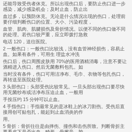
还能导致受伤者休克。所以出现伤口后，要防止伤口进一步
感染，减少感染机会；及时止血，防止出
血过多，以预防休克。无论是什么情况出现的伤口，处理前
要仔细判断伤口的位置、大小、污染程度，
血管、肌肉、肌腱损伤及骨折情况。以便不同的伤口做不同
的处理。若伤口较严重，应立即拨打急救
电话 120，送往医院。
2 一般伤口：一般伤口比较浅，没有血管神经损伤，容易止
血。如果有条件，可用生 理盐水冲洗
伤口后，伤口周围皮肤用 70%的医用酒精消毒，注意不要让
酒精进入伤口。然后无菌敷料包扎。如
当时没有条件，伤口可用洁净布、毛巾、衣物等包扎伤口，
再转送至医院处理。
3 头部伤口：头部受伤比较常见。一旦头部出现伤口要尽快
用无菌纱布或洁净布压迫止血，一般用
手按压约 15 分钟可以止血。
4 手指伤口：手指最常见的是冰鞋上的冰刀割伤。受伤后直
接用创可贴包扎，能起到止血消炎的作
用。
5 骨折：骨折往往是由摔伤、撞伤和击伤所致。判断骨折主
要看皮下是否出血、畸形、骨擦音、肿