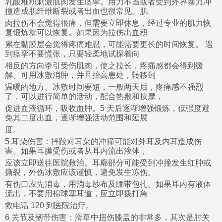
乳酸堆积刺激肌肉发生痉挛。用力不当或者受到外界暴力冲
撞造成肌纤维断裂或者出血也很常见。肌
肉拉伤不会觉得很痛，但需要立即休息，经过专业的肌力恢
复锻炼就可以恢复。如果因为拉伤出血积
累在黏膜层会觉得疼痛难忍，可能需要更长的时间恢复。 遇
到痉挛不要慌张，只要轻柔地试探着向
相反的方向牵引受伤肌肉，使之拉长，疼痛感都会得到缓
解。可用冰敷消肿，并且抬高患处，转移到
温暖的地方。冰敷时间要短，一般两天后，疼痛感不强烈
了，可以进行简单的活动，配合热敷和按摩，
促进血液循环，吸收血肿。5 天后逐渐增强锻炼，低强度避
免其二度出血，逐渐增强活动范围和延展
度。
5 耳朵伤害：摔跤对耳朵的冲撞可能对外耳及内耳造成伤
害。如果耳膜受伤或者从耳内流出液体，
应该立即送往医院救治。耳廓部分可能受到冲撞发生红肿或
撕裂，外伤冰敷应该谨慎，避免发生冻伤。
有伤口应先消毒，用消毒纱布及绷带包扎。如果耳内有液体
流出，不要用棉球塞耳道，应立即拨打急
救电话 120 到医院治疗。
6 关节及韧带伤害：滑草中扭伤膝盖的非常多，其次是肘关