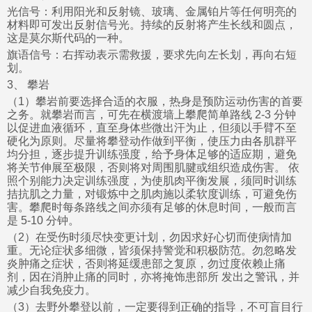
光信号：利用阳光和反射镜、玻璃、金属铂片等任何明亮的
材料即可发出反射信号光。持续的反射将产生长线和圆点，
这是莫尔斯代码的一种。
旗语信号：右挥动表示需救援，要求先向左长划，再向右短
划。
3、 攀岩
（1）攀岩前要选择合适的衣服，热身是预防运动伤害的首要
之务。就攀岩而言，可先在横渡墙上攀爬简单路线 2-3 分钟
以促进血液循环，直至身体些微出汗为止，但须以手臂不至
硬化为原则。尽量将攀登动作做到平衡，使压力由各肌群平
均分担，逐步提升训练强度，给予身体足够的适应期，避免
将关节伸展至极限，否则将对周围肌腱或组织造成伤害。 依
照个别能力决定训练强度，为使肌肉平衡发展，须同时训练
拮抗肌之力量，对锻炼中之肌肉施以柔软度训练，可避免伤
害。攀爬时每条路线之间亦须有足够的休息时间，一般而言
是 5-10 分钟。
（2）在受伤时须尽快变更计划，勿因求好心切而使病情加
重。无论症状多细微，皆须保持警觉和积极防范。勿忽略发
炎肿痛之症状，否则将延缓患部之复原，勿过度依赖止痛
剂，因在消肿止痛的同时，亦将掩饰患部所 发出之警讯，并
减少自我免疫力。
（3）去野外攀登以前，一定要得到正确的指导，不可盲目行