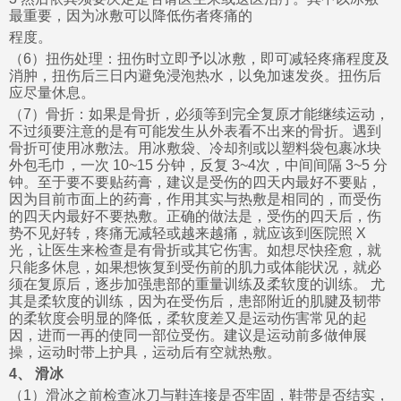
最重要，因为冰敷可以降低伤者疼痛的
程度。
（6）扭伤处理：扭伤时立即予以冰敷，即可减轻疼痛程度及
消肿，扭伤后三日内避免浸泡热水，以免加速发炎。扭伤后
应尽量休息。
（7）骨折：如果是骨折，必须等到完全复原才能继续运动，
不过须要注意的是有可能发生从外表看不出来的骨折。遇到
骨折可使用冰敷法。用冰敷袋、冷却剂或以塑料袋包裹冰块
外包毛巾，一次 10~15 分钟，反复 3~4次，中间间隔 3~5 分
钟。至于要不要贴药膏，建议是受伤的四天内最好不要贴，
因为目前市面上的药膏，作用其实与热敷是相同的，而受伤
的四天内最好不要热敷。正确的做法是，受伤的四天后，伤
势不见好转，疼痛无减轻或越来越痛，就应该到医院照 X
光，让医生来检查是有骨折或其它伤害。如想尽快痊愈，就
只能多休息，如果想恢复到受伤前的肌力或体能状况，就必
须在复原后，逐步加强患部的重量训练及柔软度的训练。 尤
其是柔软度的训练，因为在受伤后，患部附近的肌腱及韧带
的柔软度会明显的降低，柔软度差又是运动伤害常见的起
因，进而一再的使同一部位受伤。建议是运动前多做伸展
操，运动时带上护具，运动后有空就热敷。
4、 滑冰
（1）滑冰之前检查冰刀与鞋连接是否牢固，鞋带是否结实，