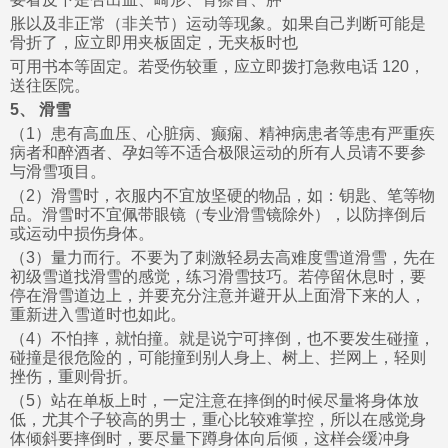
胀以及非正常（非关节）运动等现象。如果自己判断可能是
骨折了，应立即用夹板固定，无夹板时也
可用书本等固定。若受伤较重，应立即拨打急救电话 120，
送往医院。
5、 滑雪
（1）患有高血压、心脏病、癫痫、精神病患者等患有严重疾
病者和醉酒者、孕妇等不适合极限运动的所有人员请不要参
与滑雪项目。
（2）滑雪时，衣服内不宜放坚硬的物品，如：钥匙、笔等物
品。滑雪时不宜佩带眼镜（专业滑雪镜除外），以防摔倒后
或运动中损伤身体。
（3）量力而行。不要为了刺激轻易去高难度雪道滑雪，先在
初级雪道找滑雪的感觉，练习滑雪技巧。若停留休息时，要
停在滑雪道边上，并要充分注意并避开从上面滑下来的人，
重新进入雪道时也如此。
（4）不怕摔，就怕撞。就是说宁可摔倒，也不要发生碰撞，
碰撞是很危险的，可能撞到别人身上、树上、拦网上，轻则
挫伤，重则骨折。
（5）站在单板上时，一定注意在摔倒的时候尽量将身体放
低，尤其个子较高的男士，重心比较难掌控，所以在感觉身
体倾斜要摔倒时，要尽量下蹲身体向后倾，这样会缓冲身