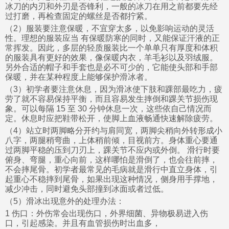
冰刀的内刃和外刃是否锋利，一般的冰刀在用之前都要先经
过打磨，再检查固定的螺丝是否都拧紧。
（2）服装要注意保暖，不宜穿太多，以免影响运动的灵活
性。理想的服装应当 有保暖防寒的同时，又能保证汗液的正
常挥发。因此，多层的轻质服装比一个单单只有厚度和体积
的服装具有更好的效果，像保暖内衣，羊毛衫以及羽绒服。
另外合适的帽子和手套也是必不可少的，它能使头部和手部
保暖，并在某种程度上能够保护滑冰者。
（3）初学者要注意休息，因为滑冰使下肢和踝部最吃力，疲
劳了就不容易保持平衡，而且容易发生摔倒和踝关节损伤现
象。可以每隔 15 至 30 分钟休息一次，这些依自己情况而
定。休息时应把鞋带松开，使脚上血液畅通快速解除疲劳。
（4）站立时两脚略分开约与肩同宽，两脚尖稍向外转形成小
八字，两腿稍弯曲，上体稍前倾，目视前方。身体重心要通
过两脚平稳的压到刀刃上，踝关节不应内或外倒。 滑行时要
俯身、弯腿，重心向前，这样哪怕是滑倒了，也会往前摔，
不会摔尾骨。初学者最常见的毛病就是滑行中直立身体，引
起重心不稳摔到尾骨，如果出现这种情况，侧身用手撑地，
减少冲击，同时避免头部撞到冰面或者过低。
（5）滑冰出现意外的处理办法：
1 伤口：外伤常会出现伤口，外界细菌、异物极易进入伤
口，引起感染。并且有血管损伤时出血多，