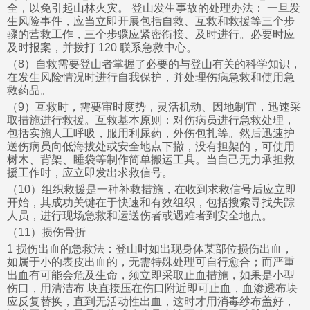
全，以免引起山林火灾。 登山发生事故的处理办法： 一旦发
生风险事件，应当立即开展包括自救、互救和救援等三个步
骤的营救工作，三个步骤应紧密衔接、及时进行。必要时应
及时报案，并拨打 120 联系急救中心。
（8）自救需要登山者掌握了必要的与登山有关的科学知识，
在发生风险情况时进行自我保护，并处理伤病急救和使用急
救药品。
（9）互救时，需要审时度势，灵活机动、因地制宜，迅速采
取措施进行救援。互救基本原则：对伤病员进行急救处理，
包括实施人工呼吸，服用利尿药，外伤包扎等。然后迅速护
送伤病员向低海拔处或安全地点下撤，没有担架的，可使用
树木、背架、睡袋等制作简单搬运工具。当自己无力承担救
援工作时，应立即发出求救信号。
（10）组织救援是一种补救措施，在收到求救信号后应立即
开始，其成功关键在于快速和有效组织，包括搜索寻找失踪
人员，进行现场急救和运送伤者或遇难者到安全地点。
（11）损伤骨折
1 损伤出血的急救法：登山时如出现身体某部位损伤出血，
如属于小的表皮出血的，无需特殊处理可自行愈合；而严重
出血有可能会危及生命，须立即采取止血措施，如果是小型
伤口，用清洁布 块直接压在伤口附近即可止血，血渗透布块
应反复替换，直到无活动性出血，这时才用消毒纱布盖好，