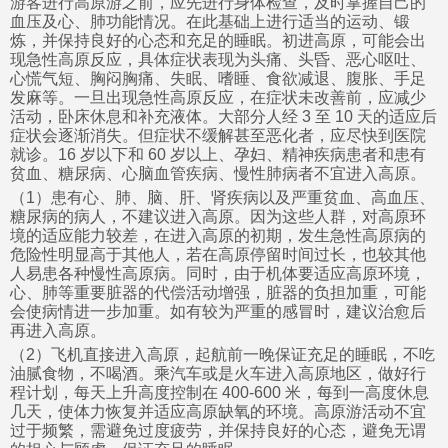
游客进行高原游之前，应先进行身体检查，及时掌握自己的
血压及心、肺功能情况。在此基础上进行适当的运动、锻
炼，并保持良好的心态和充足的睡眠。初进高原，可能会出
现急性高原反应，具体症状表现为头痛、头昏、恶心呕吐、
心慌气短、胸闷胸痛、失眠、嗜睡、食欲减退、腹胀、手足
发麻等。一旦出现急性高原反应，在症状未改善前，应减少
活动，卧床休息和补充液体。大部分人经 3 至 10 天的适应后
症状会逐渐消失。但症状不缓解甚至恶化者，应尽快到医院
就诊。16 岁以下和 60 岁以上、孕妇、精神疾病患者和患有
贫血、糖尿病、心脑血管疾病、慢性肺病者不宜进入高原。
（1）患有心、肺、脑、肝、肾疾病以及严重贫血、高血压、
糖尿病的病人，不建议进入高原。因为这些人群，对高原环
境的适应能力较差，在进入高原的初期，发生急性高原病的
危险性明显高于其他人，若在高原停留时间过长，也较其他
人易患各种慢性高原病。同时，由于机体要适应高原环境，
心、肺等重要脏器的代偿活动增强，脏器的负担加重，可能
会使病情进一步加重。如有较为严重的感冒时，建议治愈后
再进入高原。
（2）飞机直接进入高原，起航前一晚保证充足的睡眠，不吃
油腻食物，不喝酒。乘汽车或是火车进入高原地区，做好行
程计划，每天上升高度控制在 400-600 米，每到一高度休息
几天，使体力恢复并适应高原缺氧的环境。高原游活动不宜
过于频繁，需避免过度疲劳，并保持良好的心态，避免无谓