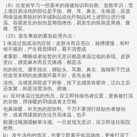
（8）出发前学习一些基本的保健知识和自救、急救常识：雪
上项目易冻伤的部位是手指、脚、耳、鼻尖、生殖器，应选
用保温效果较好的羊绒制品或化纤制品对上述部位进行保
温。容易发生的创伤是拇指挫伤，易发生的疾病是胃痛、腹
痛、雪盲。
（10）发生事故的紧急处理办法：
1 体温过低或冻伤症状：皮肤冷而且苍白，脉搏缓慢，有时
候不规则，产生视觉障碍，看不清楚或
者重影，嗜睡或者短暂的无意识都是体温过低的表现。皮肤
变白，感觉麻木而且无痛感，都是冻
伤的前兆。通常指尖，脚趾头、耳廓、鼻尖、脸颊和下巴这
些血管末梢的血液循环最不好，首先会被
冻伤。当感觉局部皮下肿胀，按下去感觉有硬块，泛白之后
还发紫，则是深度冻伤。措施：
a）应对体温过低的伤员，应立即转移伤者位置，更换被打湿
的衣物，用保暖的羽绒或者太空棉
包裹保暖，补充热的甜饮料。千万不要强行鼓励伤者做动
作，或者用揉搓的办法升高体温，也不
能通过喝酒缓解寒冷感。一旦发现无意识，应立即送往医院
抢救。
b） 发生冻伤的情况，也要立即离开低温场地，更换打湿了