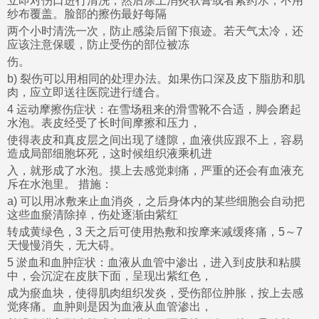
立即对伤口进行清洗，然后涂上消炎软膏或者紫药水，不用
纱布覆盖。脸部的擦伤最好每隔
两个小时清洗一次，防止感染后留下痕迹。若天气太冷，还
应该注意保暖，防止受伤的部位被冻
伤。
b) 裂伤可以用相同的处理办法。如果伤口深及皮下脂肪和肌
肉，应立即送往医院进行缝合。
4 运动摩擦伤症状：在雪场租来的滑雪靴不合适，脚会磨起
水泡。表皮经受了长时间摩擦和压力，
使得表皮和真皮层之间出现了缝隙，血液供应跟不上，容易
造成局部细胞坏死，这时候组织液乘机进
入，就形成了水泡。摸上去感觉刺痛，严重的还会有血液充
斥在水泡里。 措施：
a) 可以用冰敷来止血消炎，之后身体内的某些细胞会自动把
这些血瘀清除掉，伤处逐渐由紫红
转成黄绿色，3 天之后可使用热敷和按摩来减缓疼痛，5～7
天慢慢消失，无大碍。
5 淤血和血肿症状：血液从血管中渗出，进入到皮肤和粘膜
中，会沉淀在皮肤下面，呈现出紫红色，
成为瘀血块，使得肌肉组织发炎，受伤部位肿胀，按上去感
觉疼痛。血肿则是因为血液从血管渗出，