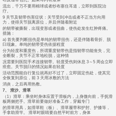
流出，千万不要用棉球或者纱布塞住耳道，立即到医院治
疗。
9 关节及韧带伤害症状：关节受到冲击或者不正当方向用
力，使得关节脱离原位，并且伴随着附近
的韧带被撕裂，出现变形或者扭曲，使伤处发生红肿疼痛。
措施：
a) 首先要判断扭伤是单纯的韧带扭伤，还是伴随着骨折、脱
臼现象。单纯的韧带受伤依据程度
分为轻度和重度伤，所谓重度韧带伤是指韧带功能丧失，完
全断裂，关节不正常地松脱，这种情
况需要到医院手术连接韧带。轻度受伤则休息 3～5 周会立即
痊愈。关节脱臼的情况如果在轻度
活动范围能自行复位就再好不过了，立即固定伤处，使其完
全恢复到原位，前 3 天用冰敷的方法
消炎，之后再用热敷。
7、 滑沙、滑草
（1）滑草：乘坐时身体应置于滑板内，上身微向前，手抚滑
板两侧把手。滑草前要做好准备工作，穿戴专门
的滑草用具，如滑草鞋（板）、滑草履带和护肘、护膝等，
手拿助滑竿。 滑草时眼睛要自然平时前方，身体