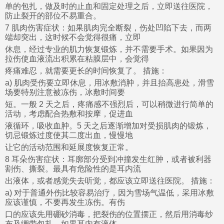
单的包扎，做及时的止血和固定处理之后，立即送往医院，
防止裂开的部位不易重合。
7 肌肉伤害症状：如果肌肉完全断裂，伤处凹陷下去，而两
端却突出，这时候不会觉得很痛，立即
休息，经过专业的肌力恢复锻炼，并不需要手术。如果因为
拉伤使血液流出积累在粘膜层中，会觉得
疼痛难忍，就需要更长的时间恢复了。 措施：
a) 肌肉受伤要立即休息，用冰敷消肿，并且抬高患处，滑雪
场要特别注意被冻伤，冰敷时间要
短。一般 2 天之后，疼痛感不强烈后，可以稍微进行简单的
活动，考虑配合热敷和按摩，促进血
液循环，吸收血肿。5 天之后逐渐增加对受损肌肉的锻炼，
切忌锻炼过度使其二度出血，慢慢地
让它的活动范围和延展度恢复正常。
8 耳朵伤害症状：耳廓部分受到冲撞发生红肿，或者被利器
割伤、撕裂。最具有危险性的是耳内流
出液体，或者感觉失去听觉，都应该立即送往医院。 措施：
a) 对于普通外伤比较容易治疗，因为雪场气温低，采用冰敷
应该谨慎，不要再发生冻伤。有伤
口的应该先用硼砂消毒，把裂伤的位置摆正，然后用消毒纱
布及绷带包扎。如果耳内有液体