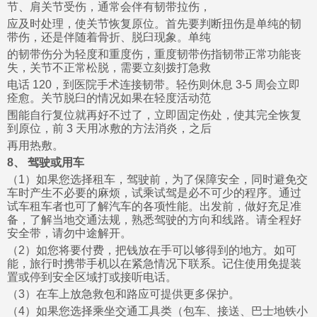
节、肩关节受伤，通常会伴有韧带拉伤，
应及时处理，使关节恢复原位。首先要判断扭伤是单纯的韧
带伤，还是伴随着骨折、脱臼现象。单纯
的韧带伤分为轻度和重度伤，重度韧带伤指韧带正常功能丧
失，关节不正常松脱，需要立刻拨打急救
电话 120，到医院手术连接韧带。轻伤则休息 3-5 周会立即
痊愈。关节脱臼的情况如果在轻度活动范
围能自行复位就再好不过了，立即固定伤处，使其完全恢复
到原位，前 3 天用冰敷的方法消炎，之后
再用热敷。
8、 驾驶或用车
（1）如果您选择租车，驾驶前，为了保障安全，同时避免交
车时产生不必要的麻烦，试乘试驾是必不可少的程序。通过
试车租车者也可了解汽车的各项性能。出发前，做好充足准
备，了解当地交通法规，熟悉驾驶的方向和线路。请全程好
安全带，请勿中途解开。
（2）如您将要付费，把钱放在手可以够得到的地方。如可
能，旅行时携带手机以在紧急情况下联系。记住使用免提装
置或停到安全区域打或接听电话。
（3）在车上放急救包和路应可提供更多保护。
（4）如果您选择乘坐交通工具类（包车、接送、巴士地铁小