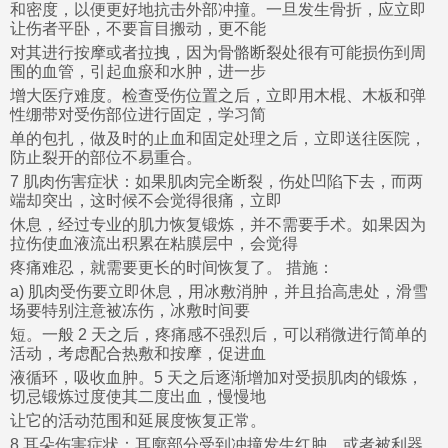
和密度，以便更好地抗击外部冲撞。一旦发生骨折，应立即
让伤者平卧，不要盲目搬动，更不能
对其进行按摩或者拉拽，因为骨骼断裂处很有可能损伤到周
围的血管，引起血瘀和水肿，进一步
增大医疗难度。检查受伤位置之后，立即用木棍、木板和弹
性绷带对受伤部位进行固定，学习简
单的包扎，做及时的止血和固定处理之后，立即送往医院，
防止裂开的部位不易重合。
7 肌肉伤害症状：如果肌肉完全断裂，伤处凹陷下去，而两
端却突出，这时候不会觉得很痛，立即
休息，经过专业的肌力恢复锻炼，并不需要手术。如果因为
拉伤使血液流出积累在粘膜层中，会觉得
疼痛难忍，就需要更长的时间恢复了。 措施：
a) 肌肉受伤要立即休息，用冰敷消肿，并且抬高患处，滑雪
场要特别注意被冻伤，冰敷时间要
短。一般 2 天之后，疼痛感不强烈后，可以稍微进行简单的
活动，考虑配合热敷和按摩，促进血
液循环，吸收血肿。5 天之后逐渐增加对受损肌肉的锻炼，
切忌锻炼过度使其二度出血，慢慢地
让它的活动范围和延展度恢复正常。
8 耳朵伤害症状：耳廓部分受到冲撞发生红肿，或者被利器