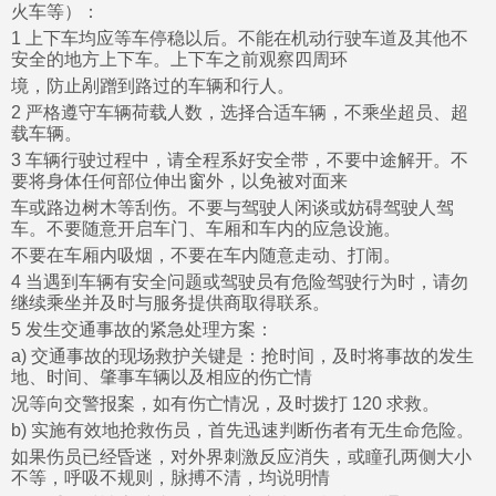
火车等）：
1 上下车均应等车停稳以后。不能在机动行驶车道及其他不
安全的地方上下车。上下车之前观察四周环
境，防止剐蹭到路过的车辆和行人。
2 严格遵守车辆荷载人数，选择合适车辆，不乘坐超员、超
载车辆。
3 车辆行驶过程中，请全程系好安全带，不要中途解开。不
要将身体任何部位伸出窗外，以免被对面来
车或路边树木等刮伤。不要与驾驶人闲谈或妨碍驾驶人驾
车。不要随意开启车门、车厢和车内的应急设施。
不要在车厢内吸烟，不要在车内随意走动、打闹。
4 当遇到车辆有安全问题或驾驶员有危险驾驶行为时，请勿
继续乘坐并及时与服务提供商取得联系。
5 发生交通事故的紧急处理方案：
a) 交通事故的现场救护关键是：抢时间，及时将事故的发生
地、时间、肇事车辆以及相应的伤亡情
况等向交警报案，如有伤亡情况，及时拨打 120 求救。
b) 实施有效地抢救伤员，首先迅速判断伤者有无生命危险。
如果伤员已经昏迷，对外界刺激反应消失，或瞳孔两侧大小
不等，呼吸不规则，脉搏不清，均说明情