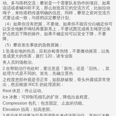
动。多与搭档交流：攀岩是一个需要队友协作的项目。如果
说话或者喊叫听不见，那么创造其它的交流方式，比如拉动
绳子，来给搭档传递明确的信息。同样，攀登之前对交流方
式要达成一致，与搭档议定攀登计划。
（4）如果你没有把握，不要做。如果你不能百分白确定你可
以安全地解开绳结再重新系上，不要试图完成将主绳穿过保
护点然后下降的操作。如果不确定你可以安全下降，不要
降。
（5）攀岩发生事故的急救措施：
1 坠落在地的伤员，应初步检查伤情，不要搬动摇晃，以免
造成更大的伤害，拨打 120，请专业医
务人员到场救治。
2 在帮助治疗伤处时，要注意是「新伤」还是「旧伤」，其
处理方式是不同的。首先，先确立受伤
之程度患部外观是否正常，如肌肤破裂，骨头外露或异常突
出，然后根据 RICE 的处理原则：
Rest 休息：停止运动。
Ice 冰敷：可抑制毛细孔的扩张，降低出血程度。
Compression 包扎：包含固定、止血的功能。
Elevation 抬高：抬高患部。
3 然后依其须要决定是否请医生来或送医治疗。其中以冰敷