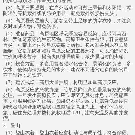
的担心与顾虑，保证充足的睡眠。
（3）高原日照强烈，在户外活动时可戴上墨镜和太阳帽，擦
防晒乳等抗紫外线的防护用品，避免紫外线损伤皮肤 。
（4）高原昼夜温差大，游客应带上足够的防寒衣物，并注意
及时加减衣物，避免受凉。
（5）准备药品：高原地区呼吸系统容易感染，应带阿莫西
林、罗红霉素等抗生素药物。高原卫生条件有限，容易患肠
胃炎，可带上环丙沙星或磺胺类药物。必须准备利尿剂乙酰
脞胺，它是预防和治疗高原反应的主要药物，可以消除阵发
性夜间呼吸暂停，提高夜间睡眠质量，减少晨起时的头痛。
（6）饮食方面，多食用富含碳水化合物、易消化的食物；多
饮水，使体内保持充足的水分；建议不要进食过多的肉食且
不宜过饱；忌饮酒。
（7）建议戒烟：高原大量抽烟，将明显加重高原反应。
（8）高原反应的急救办法：给氧及降低高度是最有效的急救
处理。一旦发生高原反应，应立即至无风处休息，若疼痛严
重，可服用镇痛剂止痛。如果仍不能适应，则需降低高度直
到患者感到舒服或症状明显减轻之高度为止。若有休克现
象，应优先处理并拨打急救电话 120，注意失温及其他并发
症。
2、登山
（1）登山衣着：登山衣着应富机动性与调节性，符合保暖、