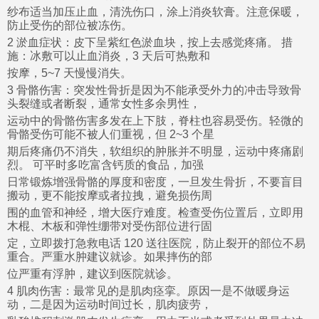
纱布适当加压止血，清洗伤口，涂上消炎软膏。注意保暖，
防止受伤的部位被冻伤。
2 淤血症状：皮下呈紫红色淤血块，按上去感觉疼痛。 措
施：冰敷可以止血消炎，3 天后可热敷和
按摩，5~7 天慢慢消失。
3 骨骼伤害：突发性骨折是因为不能承受外力的冲击导致骨
头裂缝或者断裂，通常女性多余男性，
运动中的骨骼伤害多发在上下肢，脊柱也容易受伤。轻微的
骨骼受伤可能不被人们重视，但 2~3 个星
期后疼痛仍不消失，软组织的肿胀并不明显，运动中疼痛剧
烈。 可平时多吃富含钙质的食品，加强
日常锻炼增强骨骼的厚度和密度，一旦发生骨折，不要盲目
搬动，更不能按摩或者拉拽，避免损伤周
围的血管和神经，增大医疗难度。检查受伤位置后，立即用
木棍、木板和弹性绷带对受伤部位进行固
定，立即拨打急救电话 120 送往医院，防止裂开的部位不易
重合。严重水肿建议就诊。如果摔伤的部
位严重有浮肿，建议到医院就诊。
4 肌肉伤害：最常见的是肌肉痉挛。原因一是不做暖身运
动，二是因为运动时间过长，肌肉疲劳，