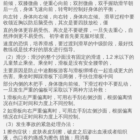
前倾，双膝微曲，使重心向前；双肘微曲，双手握助滑竿朝
后一点，身体飞速向前，转弯时控制好身体的平衡，
向左转，身体向右倾，向右转，身体向左倾。 滑草过程中要
收颌近胸以防后脑受伤，其次是要四肢放松，僵
直的身体更容易受伤。再次是不要硬撑，一旦失去重心，自
然摔倒更不易受伤。 初学者首先要克服对坡度、
速度的恐惧，培养滑感，要过渡到滑草的中级阶段，最好找
教练或是技术好的朋友进行指导。
（2）滑沙：滑沙的整个沙面没有固定的滑道，1.2 米以下的
儿童禁止乘坐。乘坐时，滑板是没有安全腰带的，
主要原因是防止中途翻板游客与滑板绑缚在一起造成更大的
伤害。乘坐时脚踩滑板下沿两侧，手扶住滑板中间
部分内侧的木把手，身体微向前倾。下滑过程中不要乱动，
一旦发生严重的偏板可采取以下两种方法补救：
1 滑板向左严重偏离时，可用右手刮右侧沙面，根据偏离情
况在纠正时间和力度上不同控制。
2 如滑板向右严重偏离时，可用左手刮左侧沙面，根据偏离
情况在纠正时间和力度上不同控制。
（3）发生事故的紧急处理办法：
1 擦伤症状：皮肤表皮刮擦，破皮之后渗出血液或者组织
液，伤口有灼痛感为擦伤 措施：用消毒