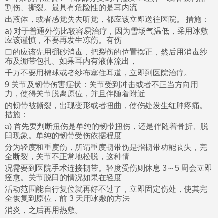
割伤、撕裂。最具有危险性的是耳内流
出液体，或者感觉失去听觉，都应该立即送往医院。 措施：
a) 对于普通外伤比较容易治疗，因为雪场气温低，采用冰敷
应该谨慎，不要再发生冻伤。有伤
口的应该先用硼砂消毒，把裂伤的位置摆正，然后用消毒纱
布及绷带包扎。如果耳内有液体流出，
千万不要用棉球或者纱布塞住耳道，立即到医院治疗。
9 关节及韧带伤害症状：关节受到冲击或者不正当方向用
力，使得关节脱离原位，并且伴随着附近
的韧带被撕裂，出现变形或者扭曲，使伤处发生红肿疼痛。
措施：
a) 首先要判断扭伤是单纯的韧带扭伤，还是伴随着骨折、脱
臼现象。单纯的韧带受伤依据程度
分为轻度和重度伤，所谓重度韧带伤是指韧带功能丧失，完
全断裂，关节不正常地松脱，这种情
况需要到医院手术连接韧带。轻度受伤则休息 3～5 周会立即
痊愈。关节脱臼的情况如果在轻度
活动范围能自行复位就再好不过了，立即固定伤处，使其完
全恢复到原位，前 3 天用冰敷的方法
消炎，之后再用热敷。