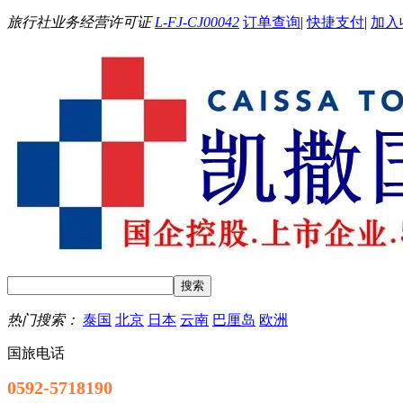
旅行社业务经营许可证
L-FJ-CJ00042
订单查询
|
快捷支付
|
加入
热门搜索：
泰国
北京
日本
云南
巴厘岛
欧洲
国旅电话
0592-5718190