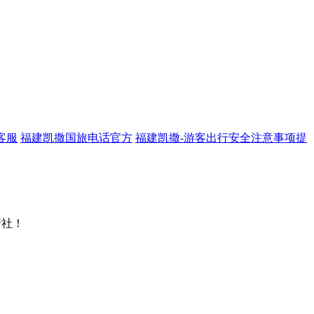
客服
福建凯撒国旅电话官方
福建凯撒-游客出行安全注意事项提
行社！