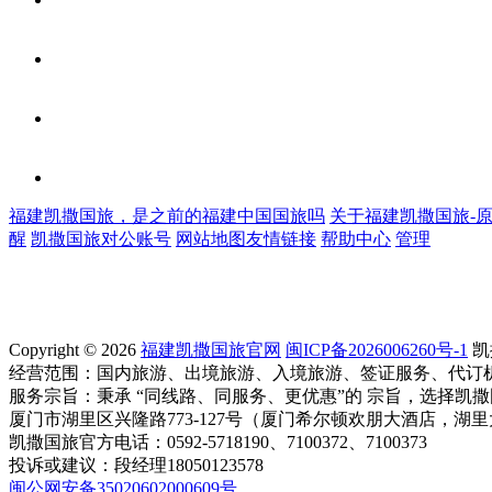
福建凯撒国旅，是之前的福建中国国旅吗
关于福建凯撒国旅-
醒
凯撒国旅对公账号
网站地图
友情链接
帮助中心
管理
Copyright © 2026
福建凯撒国旅官网
闽ICP备2026006260号-1
凯
经营范围：国内旅游、出境旅游、入境旅游、签证服务、代订
服务宗旨：秉承 “同线路、同服务、更优惠”的 宗旨，选择凯
厦门市湖里区兴隆路773-127号（厦门希尔顿欢朋大酒店，湖
凯撒国旅官方电话：0592-5718190、7100372、7100373
投诉或建议：段经理18050123578
闽公网安备35020602000609号