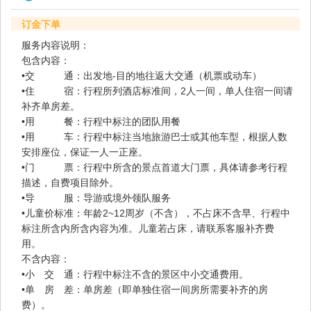
订金下单
服务内容说明：
包含内容：
•交 通：出发地-目的地往返大交通（机票或动车）
•住 宿：行程所列酒店标准间，2人一间，单人住宿一间请
补齐单房差。
•用 餐：行程中标注的团队用餐
•用 车：行程中标注当地旅游巴士或其他车型，根据人数
安排座位，保证一人一正座。
•门 票：行程中所含的景点首道大门票，具体请参考行程
描述，自费项目除外。
•导 服：导游或境外领队服务
•儿童价标准：年龄2~12周岁（不含），不占床不含早、行程中
标注所含内所含内容为准。儿童若占床，请联系客服补齐费
用。
不含内容：
•小 交 通：行程中标注不含的景区中小交通费用。
•单 房 差：单房差（即单独住宿一间房所需要补齐的房
费）。