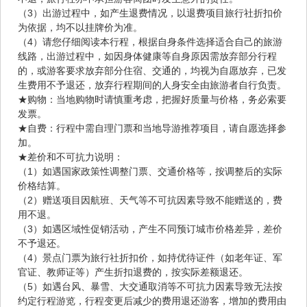
（3）出游过程中，如产生退费情况，以退费项目旅行社折扣价
为依据，均不以挂牌价为准。
（4）请您仔细阅读本行程，根据自身条件选择适合自己的旅游
线路，出游过程中，如因身体健康等自身原因需放弃部分行程
的，或游客要求放弃部分住宿、交通的，均视为自愿放弃，已发
生费用不予退还，放弃行程期间的人身安全由旅游者自行负责。
★购物：当地购物时请慎重考虑，把握好质量与价格，务必索要
发票。
★自费：行程中需自理门票和当地导游推荐项目，请自愿选择参
加。
★差价和不可抗力说明：
（1）如遇国家政策性调整门票、交通价格等，按调整后的实际
价格结算。
（2）赠送项目因航班、天气等不可抗因素导致不能赠送的，费
用不退。
（3）如遇区域性促销活动，产生不同预订城市价格差异，差价
不予退还。
（4）景点门票为旅行社折扣价，如持优待证件（如老年证、军
官证、教师证等）产生折扣退费的，按实际差额退还。
（5）如遇台风、暴雪、大交通取消等不可抗力因素导致无法按
约定行程游览，行程变更后减少的费用退还游客，增加的费用由