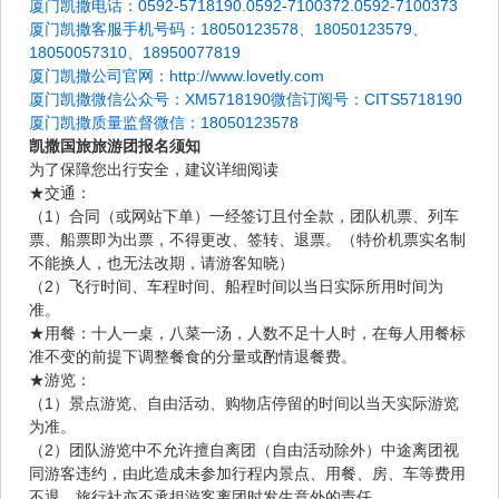
厦门凯撒电话：0592-5718190.0592-7100372.0592-7100373
厦门凯撒客服手机号码：18050123578、18050123579、
18050057310、18950077819
厦门凯撒公司官网：http://www.lovetly.com
厦门凯撒微信公众号：XM5718190微信订阅号：CITS5718190
厦门凯撒质量监督微信：18050123578
凯撒国旅旅游团报名须知
为了保障您出行安全，建议详细阅读
★交通：
（1）合同（或网站下单）一经签订且付全款，团队机票、列车
票、船票即为出票，不得更改、签转、退票。（特价机票实名制
不能换人，也无法改期，请游客知晓）
（2）飞行时间、车程时间、船程时间以当日实际所用时间为
准。
★用餐：十人一桌，八菜一汤，人数不足十人时，在每人用餐标
准不变的前提下调整餐食的分量或酌情退餐费。
★游览：
（1）景点游览、自由活动、购物店停留的时间以当天实际游览
为准。
（2）团队游览中不允许擅自离团（自由活动除外）中途离团视
同游客违约，由此造成未参加行程内景点、用餐、房、车等费用
不退，旅行社亦不承担游客离团时发生意外的责任。