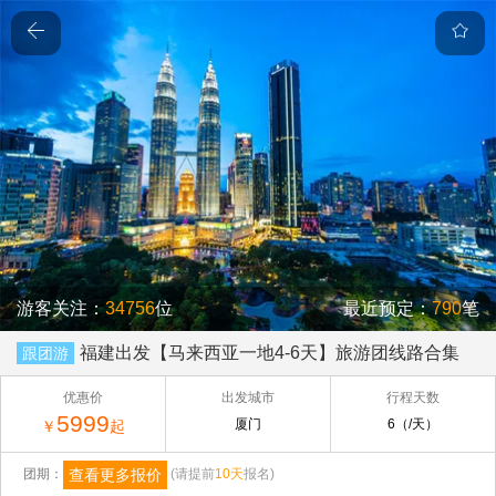
游客关注：
34756
位
最近预定：
790
笔
福建出发【马来西亚一地4-6天】旅游团线路合集
跟团游
优惠价
出发城市
行程天数
5999
厦门
6（/天）
￥
起
查看更多报价
团期：
(请提前
10天
报名)