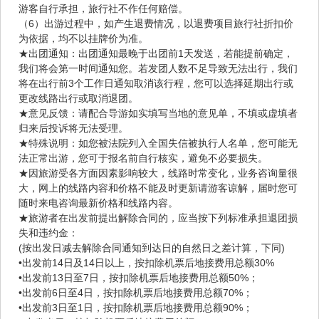
游客自行承担，旅行社不作任何赔偿。
（6）出游过程中，如产生退费情况，以退费项目旅行社折扣价
为依据，均不以挂牌价为准。
★出团通知：出团通知最晚于出团前1天发送，若能提前确定，
我们将会第一时间通知您。若发团人数不足导致无法出行，我们
将在出行前3个工作日通知取消该行程，您可以选择延期出行或
更改线路出行或取消退团。
★意见反馈：请配合导游如实填写当地的意见单，不填或虚填者
归来后投诉将无法受理。
★特殊说明：如您被法院列入全国失信被执行人名单，您可能无
法正常出游，您可于报名前自行核实，避免不必要损失。
★因旅游受各方面因素影响较大，线路时常变化，业务咨询量很
大，网上的线路内容和价格不能及时更新请游客谅解，届时您可
随时来电咨询最新价格和线路内容。
★旅游者在出发前提出解除合同的，应当按下列标准承担退团损
失和违约金：
(按出发日减去解除合同通知到达日的自然日之差计算，下同)
•出发前14日及14日以上，按扣除机票后地接费用总额30%
•出发前13日至7日，按扣除机票后地接费用总额50%；
•出发前6日至4日，按扣除机票后地接费用总额70%；
•出发前3日至1日，按扣除机票后地接费用总额90%；