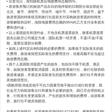
• 出发当日，按扣除机票后地接费用总额95%。
• 若游客所预订的旅游产品在目的地停留的日期部分或全部处在
元旦、春节、清明节、劳动节、端午节、中秋节、国庆节，鉴于
旅游资源的特殊状况和旅行社提前支付采购旅游资源的特殊性，
游客解除协议时，须按地接费用总额的95%向乙方支付业务损失
费和违约金；
• 以上退团损失和违约金，不包含机票退票损失，散客机票退票
损失以航空公司规定为准；团队机票一经开票，不退/不改/不延
期，退票仅退部分税费。
• 如按上述约定比例扣除的必要的费用，如果低于实际发生的损
失费用，旅游者按照实际发生的费用支付，但最高额不应当超过
旅游费用总额。
• 因个人原因取消退团产生的损失，包括但不限于机票、酒店
等，如旅游者需要取消退团，应及时联系旅行社，旅行社除协助
旅游者减损，并退还未实际发生的损失费用外，旅行社不再承担
其他赔偿责任。
•因航班取消或其他不可抗力因素导致不能出行或行程变更，我
社会尽力协助游客出行和避免不必要的损失，因已尽合理协助义
务，行程发生变更或取消，产生的损失和增加的费用，由游客承
担，旅行社不做其他赔偿。
如果有其他疑问，欢迎来电咨询0592-5718190，感谢您的支持!