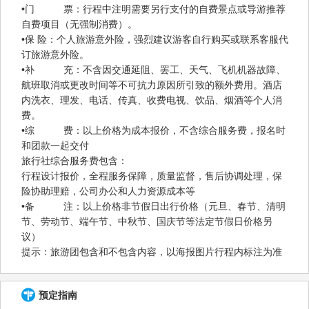
•门 票：行程中注明需要另行支付的自费景点或导游推荐
自费项目（无强制消费）。
•保 险：个人旅游意外险，强烈建议游客自行购买或联系客服代
订旅游意外险。
•补 充：不含因交通延阻、罢工、天气、飞机机器故障、
航班取消或更改时间等不可抗力原因所引致的额外费用。酒店
内洗衣、理发、电话、传真、收费电视、饮品、烟酒等个人消
费。
•综 费：以上价格为成本报价，不含综合服务费，报名时
和团款一起交付
旅行社综合服务费包含：
行程设计报价，全程服务保障，质量监督，售后协调处理，保
险协助理赔，公司办公和人力资源成本等
•备 注：以上价格非节假日出行价格（元旦、春节、清明
节、劳动节、端午节、中秋节、国庆节等法定节假日价格另
议）
提示：旅游团包含和不包含内容，以海报图片行程内标注为准
预定指南