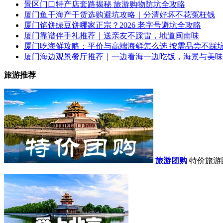
景区门口特产店套路揭秘 旅游购物防坑全攻略
厦门鱼干海产干货选购避坑攻略｜分清好坏不花冤枉钱
厦门馅饼绿豆饼哪家正宗？2026 老字号避坑全攻略
厦门靠谱伴手礼推荐｜送亲友不踩雷，地道闽南味
厦门吃海鲜攻略：平价与高端海鲜怎么选 按需品尝不踩
厦门海边观景餐厅推荐｜一边看海一边吃饭，海景与美味
旅游推荐
旅游团购
特价旅游