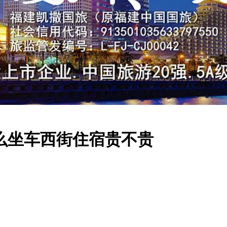
么坐车西街住宿贵不贵