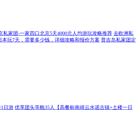
京私家团-一家四口北京5天4000元人均游玩攻略推荐
去欧洲私
日本玩7天，需要多少钱，详细攻略和报价方案
普吉岛私家团定
1日游
优享团头等舱35人【高餐标南靖云水谣古镇+土楼一日