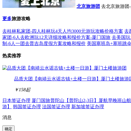
北京旅游团
去北京旅游团
更多
旅游攻略
去桂林私家团-四人桂林玩4天人均3000元游玩攻略价格方案
去
家团-6人去欧洲玩12天详细攻略和报价方案-厦门国旅
去美国玩
制-6人一团去普吉岛度假方案攻略和报价
美国塞班岛+塞班跳伞
热卖推荐
品质大团【南靖云水谣古镇+土楼一日游】厦门土楼旅游
￥158
起
日本签证办理
厦门国旅普陀山【普陀山2-3日】厦航早晚班山
游】
韩国签证办理
法国签证办理
新加坡签证办理
消息