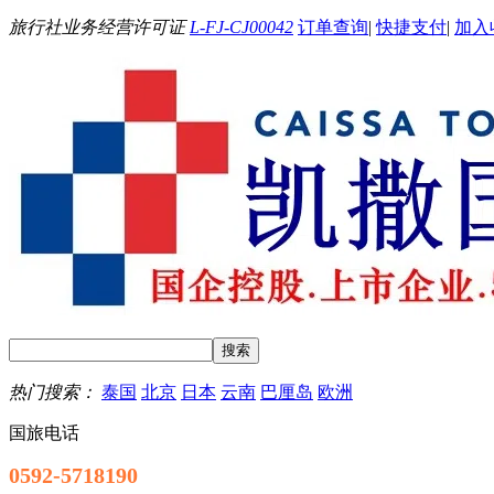
旅行社业务经营许可证
L-FJ-CJ00042
订单查询
|
快捷支付
|
加入
热门搜索：
泰国
北京
日本
云南
巴厘岛
欧洲
国旅电话
0592-5718190