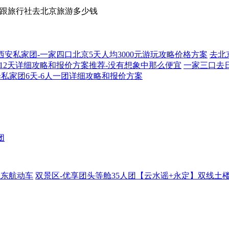
-跟旅行社去北京旅游多少钱
西安私家团-一家四口北京5天人均3000元游玩攻略价格方案
去北
12天详细攻略和报价方案推荐-没有想象中那么便宜
一家三口去
私家团6天-6人一团详细攻略和报价方案
团
航东航动车
双景区-优享团头等舱35人团【云水谣+永定】双线土楼